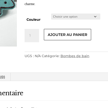
22.50$.
10.00$.
charme.
Couleur
quantité
AJOUTER AU PANIER
de
SAPIN
NOEL
UGS :
N/A
Catégorie:
Bombes de bain
 (0)
entaire