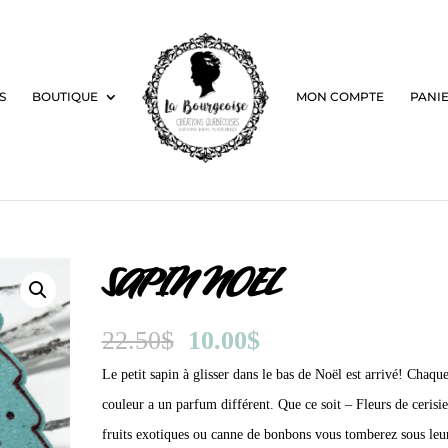
S
BOUTIQUE
MON COMPTE
PANI
SAPIN NOEL
Le
Le
22.50
$
10.00
$
prix
prix
Le petit sapin à glisser dans le bas de Noël est arrivé! Chaqu
initial
actuel
couleur a un parfum différent. Que ce soit – Fleurs de cerisie
était :
est :
fruits exotiques ou canne de bonbons vous tomberez sous leu