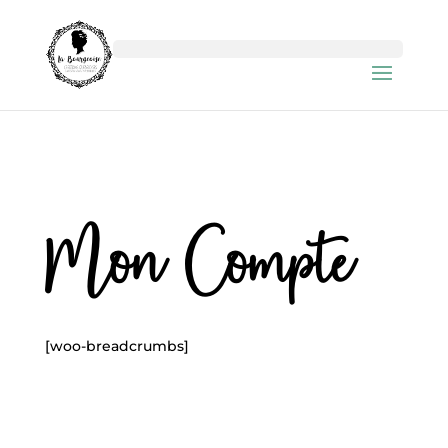
Mon Compte
[woo-breadcrumbs]