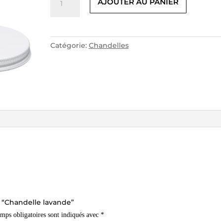
AJOUTER AU PANIER
30.00$.
20.00$.
de
Chandelle
lavande
Catégorie:
Chandelles
ur “Chandelle lavande”
mps obligatoires sont indiqués avec
*