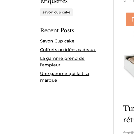
Étiquettes
Voici l
savon cup cake
Recent Posts
Savon Cup cake
Coffrets ou idées cadeaux
La gamme prend de
l’ampleur
Une gamme qui fait sa
marque
Tu
rét
4,40